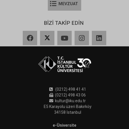
MEVZUAT
BİZİ TAKİP EDİN
Facebook
X
YouTube
Instagram
LinkedIn
(0212) 498 41 41
(0212) 498 43 06
kultur@iku.edu.tr
E5 Karayolu üzeri Bakırköy
34158 İstanbul
e-Üniversite