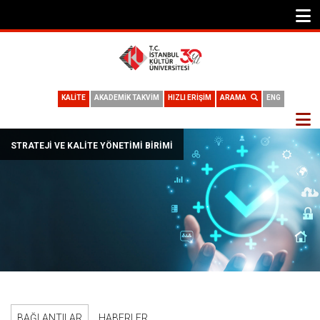
KALİTE
AKADEMİK TAKVİM
HIZLI ERİŞİM
ARAMA
ENG
Detay
STRATEJI VE KALITE YÖNETIMI BIRIMI
BAĞLANTILAR
HABERLER