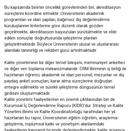
Bu kapsamda birimin öncelikli görevlerinden biri, akreditasyon
süreçlerini koordine etmektir. Üniversitenin akademik
programları ve idari yapıları, bağımsız dış değerlendirme
kuruluşlarının kriterlerine göre düzenli olarak gözden
geçirilmekte; akreditasyon başvuruları yürütülmekte ve elde
edilen sonuçlar doğrultusunda iyileştirme planları
geliştirilmektedir. Böylece Üniversitenin ulusal ve uluslararası
alandaki tanınırlığı ve rekabet gücü artırılmaktadır.
Kalite yönetiminin bir diğer temel bileşeni, memnuniyet anketleri
ve diğer veri toplama mekanizmalarıdır. CRM Biriminin iş birliği ile
hazırlanan öğrenci, akademik ve idari personel, mezunlar ve dış
paydaş anket sonuçları, karar alma süreçlerine doğrudan
entegre edilmekte ve sürekli iyileştirme döngüsünün temel
girdisini oluşturmaktadır.
Kalite yönetimi faaliyetlerinin en önemli çıktılarından biri de
Kurumsal İç Değerlendirme Raporu (KİDR)’dur. Strateji ve Kalite
Yönetimi Birimi ve Kalite Koordinatörlüğü tarafından her yıl
hazırlanan bu rapor, Üniversitenin eğitim-öğretim, araştırma-
geliştirme, toplumsal katkı ve yönetişim alanlarındaki
faaliyetlerini kapsamlı biçimde değerlendirmekte; kalite güvence