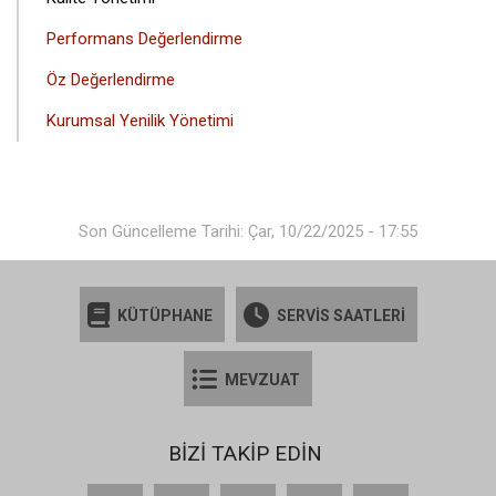
MENÜSÜ
Performans Değerlendirme
Öz Değerlendirme
Kurumsal Yenilik Yönetimi
Son Güncelleme Tarihi: Çar, 10/22/2025 - 17:55
KÜTÜPHANE
SERVİS SAATLERİ
MEVZUAT
BİZİ TAKİP EDİN
Facebook
X
YouTube
Instagram
LinkedIn