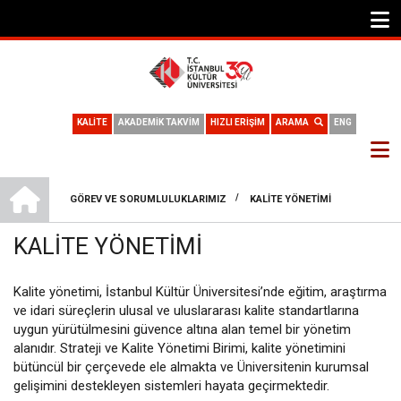
KALİTE
AKADEMİK TAKVİM
HIZLI ERİŞİM
ARAMA
ENG
STRATEJI VE KALITE YÖNETIMI BIRIMI
/
GÖREV VE SORUMLULUKLARIMIZ
KALITE YÖNETIMI
SAYFA
KALITE YÖNETIMI
YOLU
Kalite yönetimi, İstanbul Kültür Üniversitesi’nde eğitim, araştırma
ve idari süreçlerin ulusal ve uluslararası kalite standartlarına
uygun yürütülmesini güvence altına alan temel bir yönetim
alanıdır. Strateji ve Kalite Yönetimi Birimi, kalite yönetimini
bütüncül bir çerçevede ele almakta ve Üniversitenin kurumsal
gelişimini destekleyen sistemleri hayata geçirmektedir.