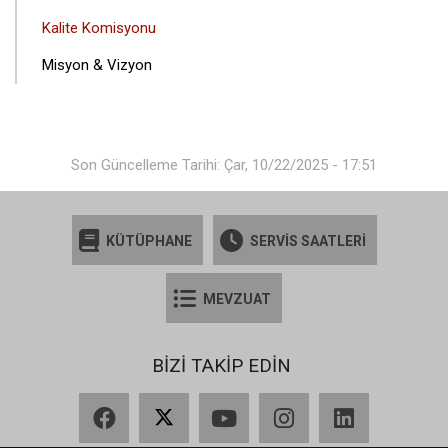
MENÜSÜ
Kalite Komisyonu
Misyon & Vizyon
Son Güncelleme Tarihi: Çar, 10/22/2025 - 17:51
KÜTÜPHANE
SERVİS SAATLERİ
MEVZUAT
BİZİ TAKİP EDİN
Facebook
X
YouTube
Instagram
LinkedIn