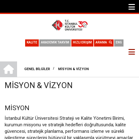
KALİTE
AKADEMİK TAKVİM
HIZLI ERİŞİM
ARAMA
ENG
STRATEJI VE KALITE YÖNETIMI BIRIMI
/
GENEL BILGILER
MISYON & VIZYON
SAYFA
MISYON & VIZYON
YOLU
MISYON
İstanbul Kültür Üniversitesi Strateji ve Kalite Yönetimi Birimi,
kurumun misyonu ve stratejik hedefleri doğrultusunda; kalite
güvencesi, stratejik planlama, performans izleme ve sürekli
iyileştirme süreçlerini bütüncül bir yaklaşımla yürütmeyi amaçlar.